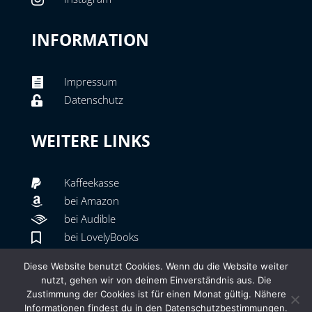
INFORMATION
Impressum

Datenschutz

WEITERE LINKS
Kaffeekasse

bei Amazon

bei Audible

bei LovelyBooks

bei BücherTreff

Diese Website benutzt Cookies. Wenn du die Website weiter
Der Club der Selfpublisher

nutzt, gehen wir von deinem Einverständnis aus. Die
Zustimmung der Cookies ist für einen Monat gültig. Nähere
Informationen findest du in den Datenschutzbestimmungen.